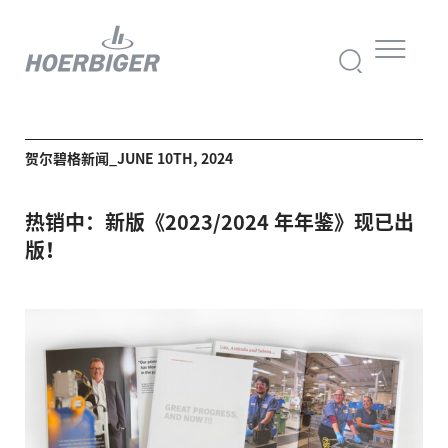
贺尔碧格新闻_JUNE 10TH, 2024
热销中：新版《2023/2024 年年鉴》现已出
版！