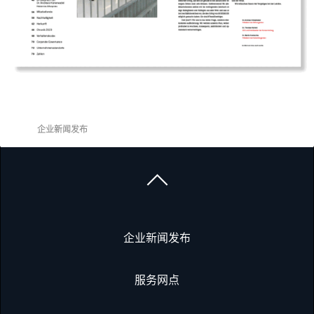
企业新闻发布
企业新闻发布
服务网点