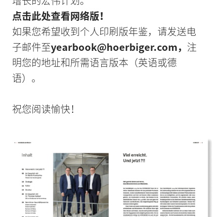
增长的宏伟计划。
点击此处查看网络版！
如果您希望收到个人印刷版年鉴，请发送电
子邮件至
yearbook@hoerbiger.com，
注
明您的地址和所需语言版本（英语或德
语）。
祝您阅读愉快！